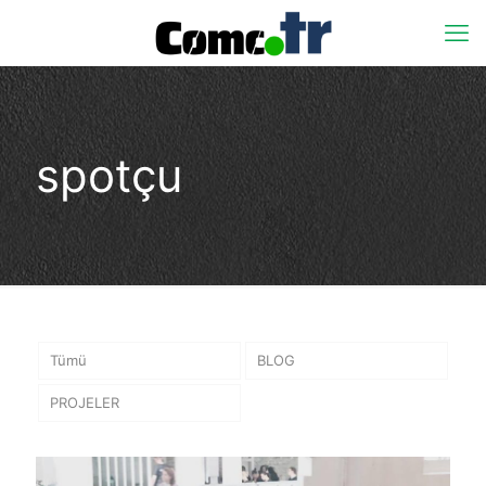
spotçu
Tümü
BLOG
PROJELER